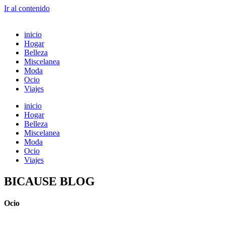
Ir al contenido
inicio
Hogar
Belleza
Miscelanea
Moda
Ocio
Viajes
inicio
Hogar
Belleza
Miscelanea
Moda
Ocio
Viajes
BICAUSE BLOG
Ocio