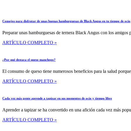
Consejos para disfrutar de unas buenas hamburguesas de Black Angus en tu tiempo de ocio
Preparar unas hamburguesas de ternera Black Angus con los amigos pu
ARTÍCULO COMPLETO »
¿Por qué destaca el queso manchego?
El consumo de queso tiene numerosos beneficios para la salud porque 
ARTÍCULO COMPLETO »
Cada vez más gente aprende a tapizar en sus momentos de ocio y tiempo libre
Aprender a tapizar se ha convertido en una afición cada vez más popu
ARTÍCULO COMPLETO »