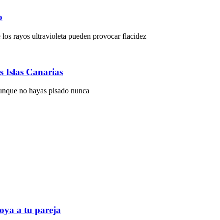
o
 los rayos ultravioleta pueden provocar flacidez
s Islas Canarias
 aunque no hayas pisado nunca
oya a tu pareja