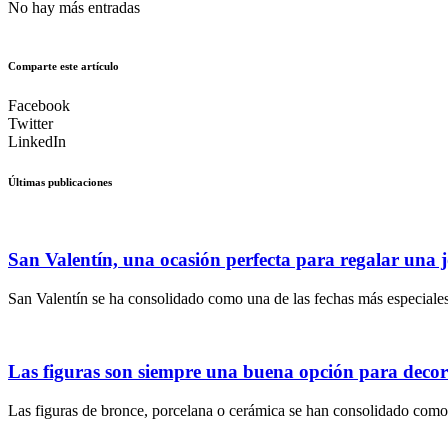
No hay más entradas
Comparte este artículo
Facebook
Twitter
LinkedIn
Últimas publicaciones
San Valentín, una ocasión perfecta para regalar una j
San Valentín se ha consolidado como una de las fechas más especiales 
Las figuras son siempre una buena opción para decor
Las figuras de bronce, porcelana o cerámica se han consolidado como