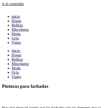
Ir al contenido
inicio
Hogar
Belleza
Miscelanea
Moda
Ocio
Viajes
inicio
Hogar
Belleza
Miscelanea
Moda
Ocio
Viajes
Pinturas para fachadas
Hay que tener en cuenta que las fachadas son un elemento que se