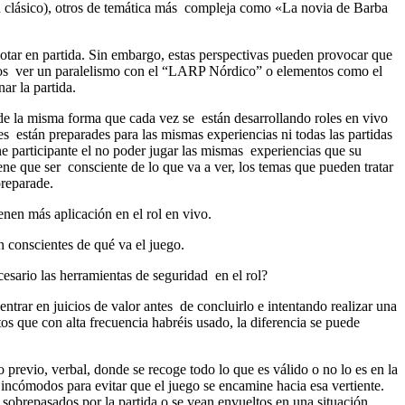
an clásico), otros de temática más compleja como «La novia de Barba
lotar en partida. Sin embargo, estas perspectivas pueden provocar que
demos ver un paralelismo con el “LARP Nórdico” o elementos como el
r la partida.
 de la misma forma que cada vez se están desarrollando roles en vivo
es están preparades para las mismas experiencias ni todas las partidas
ne participante el no poder jugar las mismas experiencias que su
tiene que ser consciente de lo que va a ver, los temas que pueden tratar
preparade.
enen más aplicación en el rol en vivo.
an conscientes de qué va el juego.
sario las herramientas de seguridad en el rol?
ntrar en juicios de valor antes de concluirlo e intentando realizar una
s que con alta frecuencia habréis usado, la diferencia se puede
revio, verbal, donde se recoge todo lo que es válido o no lo es en la
 incómodos para evitar que el juego se encamine hacia esa vertiente.
sobrepasados por la partida o se vean envueltos en una situación