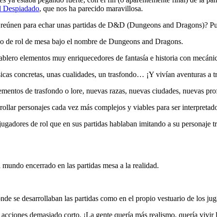
l Despiadado
, que nos ha parecido maravillosa.
e reúnen para echar unas partidas de D&D (Dungeons and Dragons)? Pues
ego de rol de mesa bajo el nombre de Dungeons and Dragons.
ablero elementos muy enriquecedores de fantasía e historia con mecánic
icas concretas, unas cualidades, un trasfondo… ¡Y vivían aventuras a tr
ementos de trasfondo o lore, nuevas razas, nuevas ciudades, nuevas pr
ollar personajes cada vez más complejos y viables para ser interpretad
ugadores de rol que en sus partidas hablaban imitando a su personaje 
l mundo encerrado en las partidas mesa a la realidad.
de se desarrollaban las partidas como en el propio vestuario de los jug
acciones demasiado corto. ¡La gente quería más realismo, quería vivir l