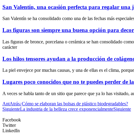
San Valentín, una ocasión perfecta para regalar una j
San Valentín se ha consolidado como una de las fechas más especiales 
Las figuras son siempre una buena opción para decor
Las figuras de bronce, porcelana o cerámica se han consolidado como 
carácter
Los hilos tensores ayudan a la producción de colágen
La piel envejece por muchas causas, y una de ellas es el clima, porqu
Lugares poco conocidos que no te puedes perder de la
A veces se habla tanto de un sitio que parece que ya lo has visitado,
Ant
Atrás
¿Cómo se elaboran las bolsas de plástico biodegradables?
Siguiente
La industria de la belleza crece exponencialmente
Siguiente
Facebook
Twitter
LinkedIn