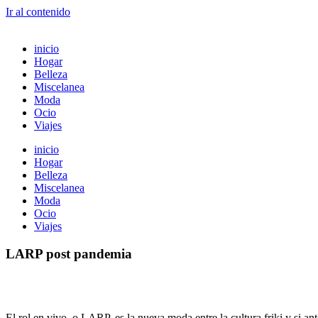
Ir al contenido
inicio
Hogar
Belleza
Miscelanea
Moda
Ocio
Viajes
inicio
Hogar
Belleza
Miscelanea
Moda
Ocio
Viajes
LARP post pandemia
El rol en vivo, o LARP, es la nueva moda entre la cultura friki y si a