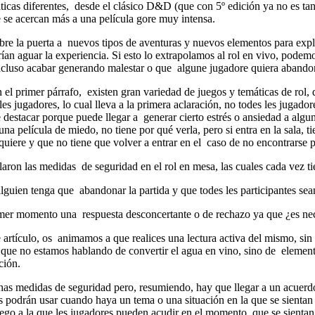
ticas diferentes, desde el clásico D&D (que con 5º edición ya no es t
e acercan más a una película gore muy intensa.
 abre la puerta a nuevos tipos de aventuras y nuevos elementos para exp
rían aguar la experiencia. Si esto lo extrapolamos al rol en vivo, po
ncluso acabar generando malestar o que algune jugadore quiera abandona
el primer párrafo, existen gran variedad de juegos y temáticas de rol,
 jugadores, lo cual lleva a la primera aclaración, no todes les jugador
destacar porque puede llegar a generar cierto estrés o ansiedad a algu
una película de miedo, no tiene por qué verla, pero si entra en la sala, 
equiere y que no tiene que volver a entrar en el caso de no encontrarse 
llaron las medidas de seguridad en el rol en mesa, las cuales cada vez ti
 alguien tenga que abandonar la partida y que todes les participantes se
mer momento una respuesta desconcertante o de rechazo ya que ¿es nece
artículo, os animamos a que realices una lectura activa del mismo, sin e
 que no estamos hablando de convertir el agua en vino, sino de elemento
ción.
s medidas de seguridad pero, resumiendo, hay que llegar a un acuerdo p
es podrán usar cuando haya un tema o una situación en la que se sientan
ego a la que les jugadores pueden acudir en el momento que se sientan 