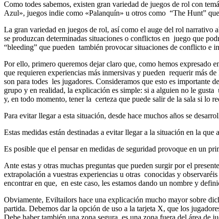
Como todes sabemos, existen gran variedad de juegos de rol con temá
Azul», juegos indie como «Palanquín» u otros como “The Hunt” que s
La gran variedad en juegos de rol, así como el auge del rol narrativo
se produzcan determinadas situaciones o conflictos en juego que pod
“bleeding” que pueden también provocar situaciones de conflicto e i
Por ello, primero queremos dejar claro que, como hemos expresado en 
que requieren experiencias más inmersivas y pueden requerir más de les
son para todes les jugadores. Consideramos que esto es importante de 
grupo y en realidad, la explicación es simple: si a alguien no le gusta 
y, en todo momento, tener la certeza que puede salir de la sala si lo r
Para evitar llegar a esta situación, desde hace muchos años se desarro
Estas medidas están destinadas a evitar llegar a la situación en la que
Es posible que el pensar en medidas de seguridad provoque en un pri
Ante estas y otras muchas preguntas que pueden surgir por el presente 
extrapolación a vuestras experiencias u otras conocidas y observaréis
encontrar en que, en este caso, les estamos dando un nombre y defini
Obviamente, Eviltailors hace una explicación mucho mayor sobre dicha
partida. Debemos dar la opción de uso a la tarjeta X, que los jugador
Debe haber también una zona segura, es una zona fuera del área de ju