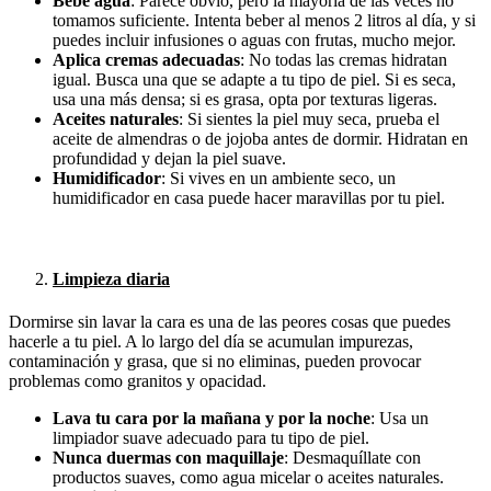
Bebe agua
: Parece obvio, pero la mayoría de las veces no
tomamos suficiente. Intenta beber al menos 2 litros al día, y si
puedes incluir infusiones o aguas con frutas, mucho mejor.
Aplica cremas adecuadas
: No todas las cremas hidratan
igual. Busca una que se adapte a tu tipo de piel. Si es seca,
usa una más densa; si es grasa, opta por texturas ligeras.
Aceites naturales
: Si sientes la piel muy seca, prueba el
aceite de almendras o de jojoba antes de dormir. Hidratan en
profundidad y dejan la piel suave.
Humidificador
: Si vives en un ambiente seco, un
humidificador en casa puede hacer maravillas por tu piel.
Limpieza diaria
Dormirse sin lavar la cara es una de las peores cosas que puedes
hacerle a tu piel. A lo largo del día se acumulan impurezas,
contaminación y grasa, que si no eliminas, pueden provocar
problemas como granitos y opacidad.
Lava tu cara por la mañana y por la noche
: Usa un
limpiador suave adecuado para tu tipo de piel.
Nunca duermas con maquillaje
: Desmaquíllate con
productos suaves, como agua micelar o aceites naturales.