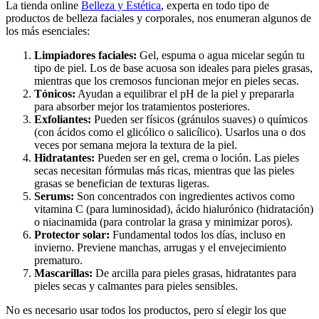
La tienda online
Belleza y Estética
, experta en todo tipo de
productos de belleza faciales y corporales, nos enumeran algunos de
los más esenciales:
Limpiadores faciales:
Gel, espuma o agua micelar según tu
tipo de piel. Los de base acuosa son ideales para pieles grasas,
mientras que los cremosos funcionan mejor en pieles secas.
Tónicos:
Ayudan a equilibrar el pH de la piel y prepararla
para absorber mejor los tratamientos posteriores.
Exfoliantes:
Pueden ser físicos (gránulos suaves) o químicos
(con ácidos como el glicólico o salicílico). Usarlos una o dos
veces por semana mejora la textura de la piel.
Hidratantes:
Pueden ser en gel, crema o loción. Las pieles
secas necesitan fórmulas más ricas, mientras que las pieles
grasas se benefician de texturas ligeras.
Serums:
Son concentrados con ingredientes activos como
vitamina C (para luminosidad), ácido hialurónico (hidratación)
o niacinamida (para controlar la grasa y minimizar poros).
Protector solar:
Fundamental todos los días, incluso en
invierno. Previene manchas, arrugas y el envejecimiento
prematuro.
Mascarillas:
De arcilla para pieles grasas, hidratantes para
pieles secas y calmantes para pieles sensibles.
No es necesario usar todos los productos, pero sí elegir los que