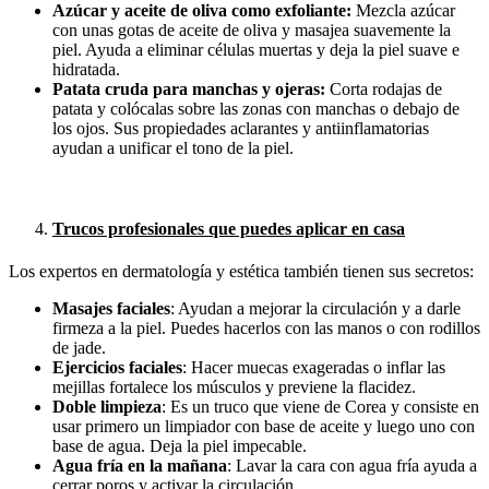
Azúcar y aceite de oliva como exfoliante:
Mezcla azúcar
con unas gotas de aceite de oliva y masajea suavemente la
piel. Ayuda a eliminar células muertas y deja la piel suave e
hidratada.
Patata cruda para manchas y ojeras:
Corta rodajas de
patata y colócalas sobre las zonas con manchas o debajo de
los ojos. Sus propiedades aclarantes y antiinflamatorias
ayudan a unificar el tono de la piel.
Trucos profesionales que puedes aplicar en casa
Los expertos en dermatología y estética también tienen sus secretos:
Masajes faciales
: Ayudan a mejorar la circulación y a darle
firmeza a la piel. Puedes hacerlos con las manos o con rodillos
de jade.
Ejercicios faciales
: Hacer muecas exageradas o inflar las
mejillas fortalece los músculos y previene la flacidez.
Doble limpieza
: Es un truco que viene de Corea y consiste en
usar primero un limpiador con base de aceite y luego uno con
base de agua. Deja la piel impecable.
Agua fría en la mañana
: Lavar la cara con agua fría ayuda a
cerrar poros y activar la circulación.